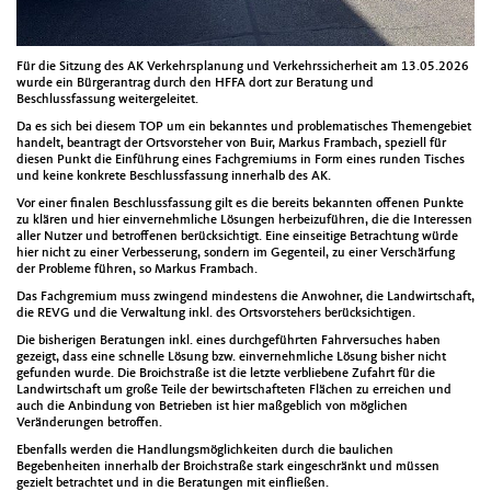
Für die Sitzung des AK Verkehrsplanung und Verkehrssicherheit am 13.05.2026
wurde ein Bürgerantrag durch den HFFA dort zur Beratung und
Beschlussfassung weitergeleitet.
Da es sich bei diesem TOP um ein bekanntes und problematisches Themengebiet
handelt, beantragt der Ortsvorsteher von Buir, Markus Frambach, speziell für
diesen Punkt die Einführung eines Fachgremiums in Form eines runden Tisches
und keine konkrete Beschlussfassung innerhalb des AK.
Vor einer finalen Beschlussfassung gilt es die bereits bekannten offenen Punkte
zu klären und hier einvernehmliche Lösungen herbeizuführen, die die Interessen
aller Nutzer und betroffenen berücksichtigt. Eine einseitige Betrachtung würde
hier nicht zu einer Verbesserung, sondern im Gegenteil, zu einer Verschärfung
der Probleme führen, so Markus Frambach.
Das Fachgremium muss zwingend mindestens die Anwohner, die Landwirtschaft,
die REVG und die Verwaltung inkl. des Ortsvorstehers berücksichtigen.
Die bisherigen Beratungen inkl. eines durchgeführten Fahrversuches haben
gezeigt, dass eine schnelle Lösung bzw. einvernehmliche Lösung bisher nicht
gefunden wurde. Die Broichstraße ist die letzte verbliebene Zufahrt für die
Landwirtschaft um große Teile der bewirtschafteten Flächen zu erreichen und
auch die Anbindung von Betrieben ist hier maßgeblich von möglichen
Veränderungen betroffen.
Ebenfalls werden die Handlungsmöglichkeiten durch die baulichen
Begebenheiten innerhalb der Broichstraße stark eingeschränkt und müssen
gezielt betrachtet und in die Beratungen mit einfließen.